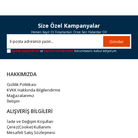
Size Özel Kampanyalar
Hemen Kayıt Ol Fırsatlardan Önce Sen Haberdar Ol!
Gönder
Üyelik koşullarını
ve
kişisel verilerimin
korunmasını kabul ediyorum.
HAKKIMIZDA
Gizlilik Politikası
KVKK Hakkında Bilgilendirme
Mağazalarımız
İletişim
ALIŞVERİŞ BİLGİLERİ
İade ve Değişim Koşulları
Çerez(Cookie) Kullanımı
Mesafeli Satış Sözleşmesi