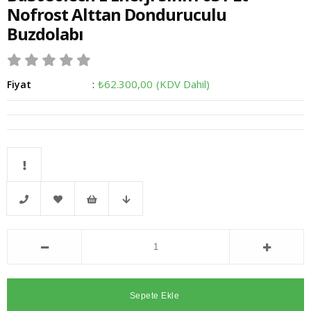
Nofrost Alttan Donduruculu
Buzdolabı
₺62.300,00
(KDV Dahil)
Fiyat
:
Kritik
Telefonla
Favorilere
İstek
Fiyat
Stok
Sipariş
Ekle
Listeme
Düşünce
Ekle
Haber