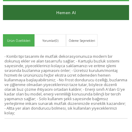
Ver
Ürün Özellikleri
Yorumlar
(0)
Ödeme Seçenekleri
- Kombi tipi tasarımı ile mutfak dekorasyonunuza modern bir
dokunuş ekler ve alan tasarrufu sağlar; - Kartuşlu buzluk sistemi
sayesinde, yiyeceklerinizi kolayca saklamanızı ve eritme işlemi
sırasında buzlanma yapmasını önler; - Ücretsiz kurulum/montaj
hizmeti ile ürününüzü hiçbir ekstra ücret ödemeden hemen
kullanmaya başlayabilirsiniz; - No Frost dondurucu özelliği, buzlanma
ve çiğlenme olmadan yiyeceklerinizi taze tutar, böylece düzenli
olarak buz çözme ihtiyacını ortadan kaldırır; - Enerji sınıfı A'dan G'ye
kadar olan bu model, enerji verimliliği konusunda bilinçli bir tercih
yapmanızı sağlar; - Solo kullanım şekli sayesinde bağımsız
yerleştirme imkanı sunarak mutfak düzeninizde esneklik kazandırır;
- Altta yer alan dondurucu bölmesi, sık kullanılan yiyeceklerinizi
kolay;