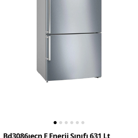
Bd3086ıecn E Enerji Sınıfı 631 Lt