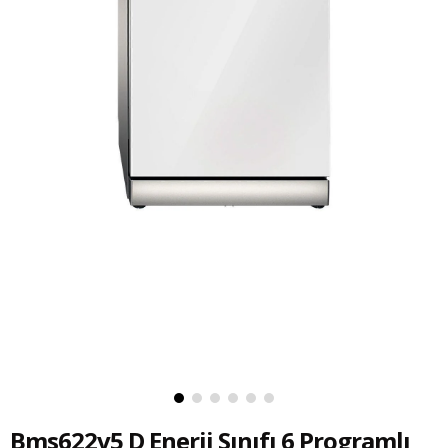
Bms622v5 D Enerji Sınıfı 6 Programlı