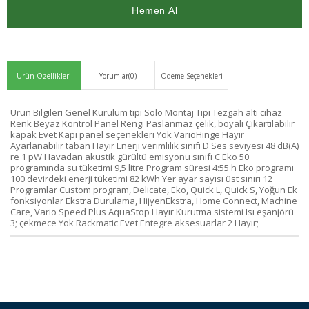
Ver
Ürün Özellikleri
Yorumlar
(0)
Ödeme Seçenekleri
Ürün Bilgileri Genel Kurulum tipi Solo Montaj Tipi Tezgah altı cihaz
Renk Beyaz Kontrol Panel Rengi Paslanmaz çelik, boyalı Çıkartılabilir
kapak Evet Kapı panel seçenekleri Yok VarioHinge Hayır
Ayarlanabilir taban Hayır Enerji verimlilik sınıfı D Ses seviyesi 48 dB(A)
re 1 pW Havadan akustik gürültü emisyonu sınıfı C Eko 50
programında su tüketimi 9,5 litre Program süresi 4:55 h Eko programı
100 devirdeki enerji tüketimi 82 kWh Yer ayar sayısı üst sınırı 12
Programlar Custom program, Delicate, Eko, Quick L, Quick S, Yoğun Ek
fonksiyonlar Ekstra Durulama, HijyenEkstra, Home Connect, Machine
Care, Vario Speed Plus AquaStop Hayır Kurutma sistemi Isı eşanjörü
3; çekmece Yok Rackmatic Evet Entegre aksesuarlar 2 Hayır;