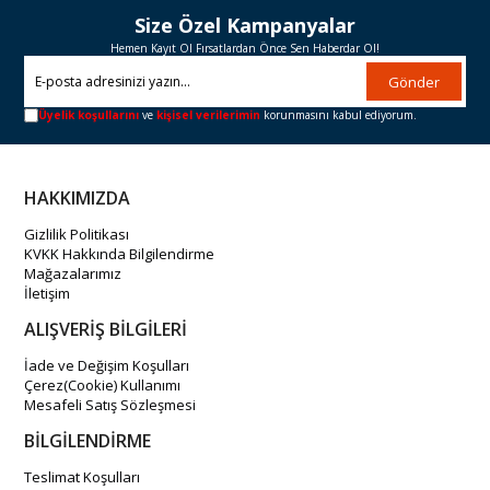
Size Özel Kampanyalar
Hemen Kayıt Ol Fırsatlardan Önce Sen Haberdar Ol!
Gönder
Üyelik koşullarını
ve
kişisel verilerimin
korunmasını kabul ediyorum.
HAKKIMIZDA
Gizlilik Politikası
KVKK Hakkında Bilgilendirme
Mağazalarımız
İletişim
ALIŞVERİŞ BİLGİLERİ
İade ve Değişim Koşulları
Çerez(Cookie) Kullanımı
Mesafeli Satış Sözleşmesi
BİLGİLENDİRME
Teslimat Koşulları