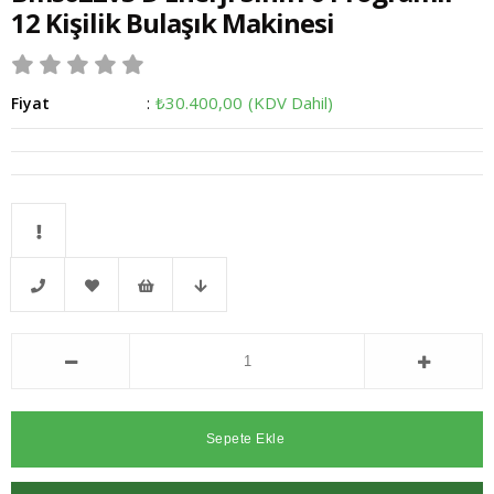
12 Kişilik Bulaşık Makinesi
₺30.400,00
(KDV Dahil)
Fiyat
:
Kritik
Telefonla
Favorilere
İstek
Fiyat
Stok
Sipariş
Ekle
Listeme
Düşünce
Ekle
Haber